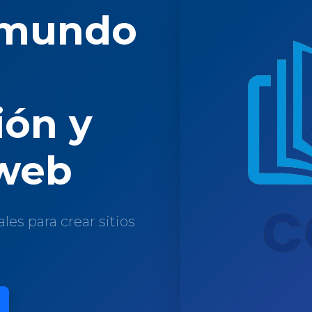
 mundo
ón y
 web
les para crear sitios