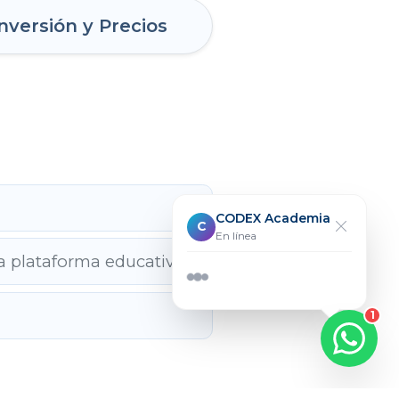
nversión y Precios
CODEX Academia
C
En línea
¡Hola!👋 ¿Tienes dudas sobre nuestros
cursos?
Contáctanos por WhatsApp y te
ayudaremos de inmediato.
ra plataforma educativa
Escribir ahora